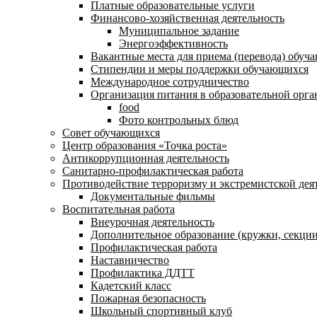
Платные образовательные услуги
Финансово-хозяйственная деятельность
Муниципальное задание
Энергоэффективность
Вакантные места для приема (перевода) обуч
Стипендии и меры поддержки обучающихся
Международное сотрудничество
Организация питания в образовательной орг
food
Фото контрольных блюд
Совет обучающихся
Центр образования «Точка роста»
Антикоррупционная деятельность
Санитарно-профилактическая работа
Противодействие терроризму и экстремистской дея
Документальные фильмы
Воспитательная работа
Внеурочная деятельность
Дополнительное образование (кружки, секции
Профилактическая работа
Наставничество
Профилактика ДДТТ
Кадетский класс
Пожарная безопасность
Школьный спортивный клуб