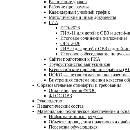
Расписание уроков
Рабочие программы
Календарный учебный график
Методические и иные документы
ГИА
ЕГЭ-2026
ГИА-11 для детей с ОВЗ и детей-
Итоговое сочинение (изложение)
ОГЭ-2026
ГИА-9 для детей с ОВЗ и детей-и
Итоговое собеседование по русск
Сайты подготовки к ГИА
Трудоустройство выпускников
Всероссийские проверочные работы (В
НОКО — независимая оценка качества 
Внутренняя система оценки качества о
Образовательные стандарты и требования
Опыт внедрения ФГОС
ФГОС ОВЗ
Руководство
Педагогический состав
Материально-техническое обеспечение и осна
Информационные ресурсы
Объекты проведения практических рабо
Перевозка обучающихся