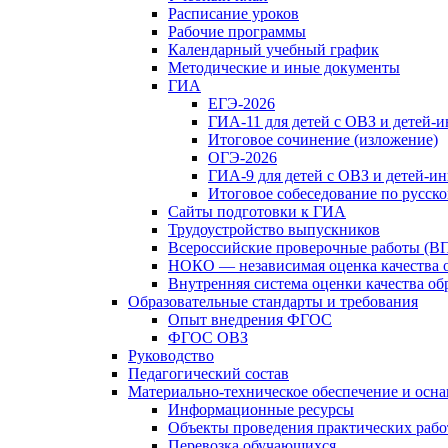
Расписание уроков
Рабочие программы
Календарный учебный график
Методические и иные документы
ГИА
ЕГЭ-2026
ГИА-11 для детей с ОВЗ и детей-
Итоговое сочинение (изложение)
ОГЭ-2026
ГИА-9 для детей с ОВЗ и детей-и
Итоговое собеседование по русск
Сайты подготовки к ГИА
Трудоустройство выпускников
Всероссийские проверочные работы (В
НОКО — независимая оценка качества 
Внутренняя система оценки качества о
Образовательные стандарты и требования
Опыт внедрения ФГОС
ФГОС ОВЗ
Руководство
Педагогический состав
Материально-техническое обеспечение и осна
Информационные ресурсы
Объекты проведения практических рабо
Перевозка обучающихся