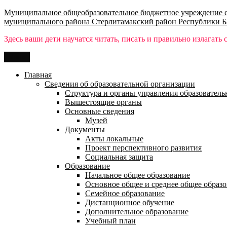
Перейти
Муниципальное общеобразовательное бюджетное учреждение ср
к
муниципального района Стерлитамакский район Республики Б
содержимому
Здесь ваши дети научатся читать, писать и правильно излагать 
Меню
Главная
Сведения об образовательной организации
Структура и органы управления образователь
Вышестоящие органы
Основные сведения
Музей
Документы
Акты локальные
Проект перспективного развития
Социальная защита
Образование
Начальное общее образование
Основное общее и среднее общее образ
Семейное образование
Дистанционное обучение
Дополнительное образование
Учебный план