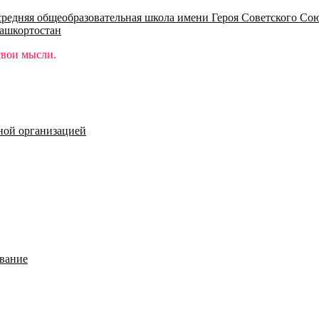
едняя общеобразовательная школа имени Героя Советского Сою
ашкортостан
свои мысли.
ной организацией
ование