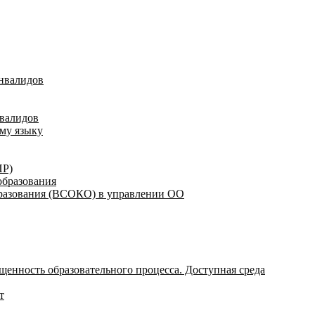
инвалидов
нвалидов
ому языку
ПР)
образования
бразования (ВСОКО) в управлении ОО
щенность образовательного процесса. Доступная среда
т