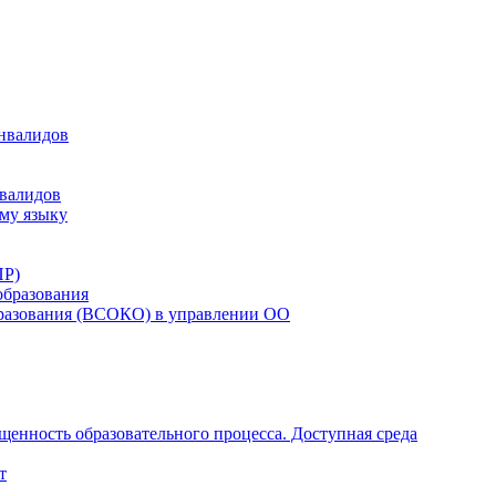
инвалидов
нвалидов
ому языку
ПР)
образования
бразования (ВСОКО) в управлении ОО
щенность образовательного процесса. Доступная среда
т