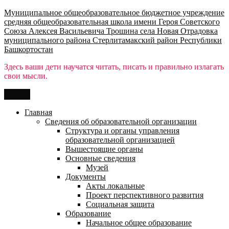
Перейти
Муниципальное общеобразовательное бюджетное учреждение
к
средняя общеобразовательная школа имени Героя Советского
содержимому
Союза Алексея Васильевича Трошина села Новая Отрадовка
муниципального района Стерлитамакский район Республики
Башкортостан
Здесь ваши дети научатся читать, писать и правильно излагать
свои мысли.
Меню
Главная
Сведения об образовательной организации
Структура и органы управления
образовательной организацией
Вышестоящие органы
Основные сведения
Музей
Документы
Акты локальные
Проект перспективного развития
Социальная защита
Образование
Начальное общее образование